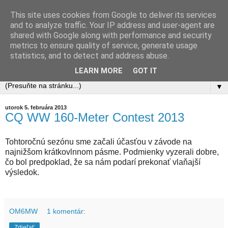
This site uses cookies from Google to deliver its services
OM4Q - Rádioklub Manín
and to analyze traffic. Your IP address and user-agent are
shared with Google along with performance and security
metrics to ensure quality of service, generate usage
OM3RRC, OM3ROM, OM3KNS, OM3RDX
statistics, and to detect and address abuse.
QTH: Považská Bystrica, Slovakia
LEARN MORE
GOT IT
▼
utorok 5. februára 2013
CQ WW 160-Meter Contest 2013
Tohtoročnú sezónu sme začali účasťou v závode na
najnižšom krátkovlnnom pásme. Podmienky vyzerali dobre,
čo bol predpoklad, že sa nám podarí prekonať vlaňajší
výsledok.
OM6MW
1 komentár:
Zdieľať