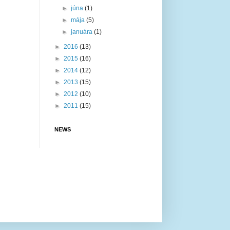
►
júna
(1)
►
mája
(5)
►
januára
(1)
►
2016
(13)
►
2015
(16)
►
2014
(12)
►
2013
(15)
►
2012
(10)
►
2011
(15)
NEWS