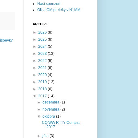
Naši sponzori
OK a OM preteky v N1MM
ARCHIVE
►
2026
(8)
►
2025
(8)
ríspevky
►
2024
(5)
►
2023
(13)
►
2022
(9)
►
2021
(6)
►
2020
(4)
►
2019
(13)
►
2018
(6)
▼
2017
(14)
►
decembra
(1)
►
novembra
(2)
▼
októbra
(1)
CQ WW RTTY Contest
2017
►
júla
(3)