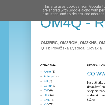
This site uses cookies from Google to 
are shared with Google along with per
statistics, and to detect and address
OM4Q - R
OM3RRC, OM3ROM, OM3KNS, O
QTH: Považská Bystrica, Slovakia
OZNAČENIA
NEDEĽA 1. O
Akcie
(8)
CQ WW 
Antény
(14)
CB
(2)
Na začiatku 
Condx
(1)
dovolávať na
CW
(6)
spojenia zača
slabé. Až ne
DIGI
(4)
štátov.
EME
(8)
KV
(73)