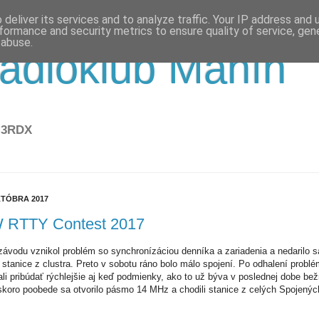
deliver its services and to analyze traffic. Your IP address and
formance and security metrics to ensure quality of service, ge
 abuse.
ádioklub Manín
M3RDX
KTÓBRA 2017
RTTY Contest 2017
závodu vznikol problém so synchronízáciou denníka a zariadenia a nedarilo s
 stanice z clustra. Preto v sobotu ráno bolo málo spojení. Po odhalení probl
li pribúdať rýchlejšie aj keď podmienky, ako to už býva v poslednej dobe bež
skoro poobede sa otvorilo pásmo 14 MHz a chodili stanice z celých Spojenýc