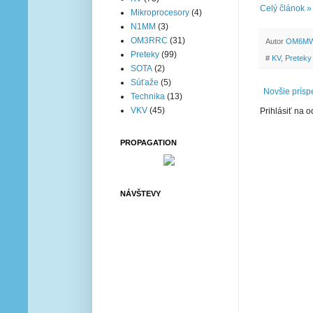
Celý článok »
Mikroprocesory
(4)
N1MM
(3)
OM3RRC
(31)
Autor
OM6M
Preteky
(99)
#
KV
,
Preteky
SOTA
(2)
Súťaže
(5)
Novšie prísp
Technika
(13)
VKV
(45)
Prihlásiť na 
PROPAGATION
NÁVŠTEVY