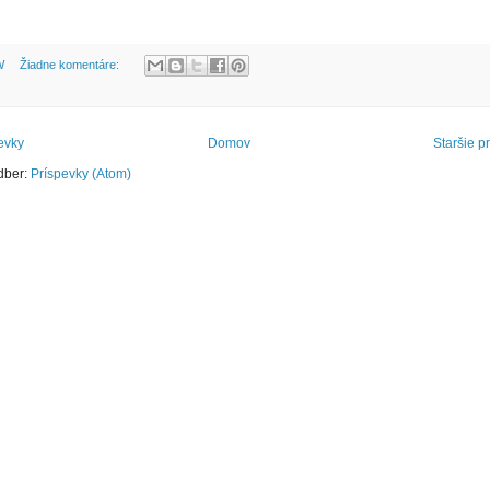
W
Žiadne komentáre:
evky
Domov
Staršie p
odber:
Príspevky (Atom)