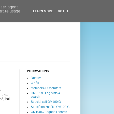
 user-agent
nerate usage
LEARN MORE
GOT IT
INFORMATIONS
Domov
O nás
Members & Operators
a
OM3RRC Log stats &
ému už
search
né, boli
Special call OM100IG
h
Špeciálna značka OM100IG
OM100IG Logbook search