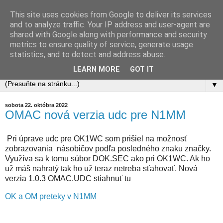
This site uses cookies from Google to deliver its services
OM4Q - Rádioklub Manín
and to analyze traffic. Your IP address and user-agent are
shared with Google along with performance and security
metrics to ensure quality of service, generate usage
OM3RRC, OM3ROM, OM3KNS, OM3RDX
statistics, and to detect and address abuse.
QTH: Považská Bystrica, Slovakia
LEARN MORE
GOT IT
▼
sobota 22. októbra 2022
OMAC nová verzia udc pre N1MM
Pri úprave udc pre OK1WC som prišiel na možnosť
zobrazovania násobičov podľa posledného znaku značky.
Využíva sa k tomu súbor DOK.SEC ako pri OK1WC. Ak ho
už máš nahratý tak ho už teraz netreba sťahovať. Nová
verzia 1.0.3 OMAC.UDC stiahnuť tu
OK a OM preteky v N1MM