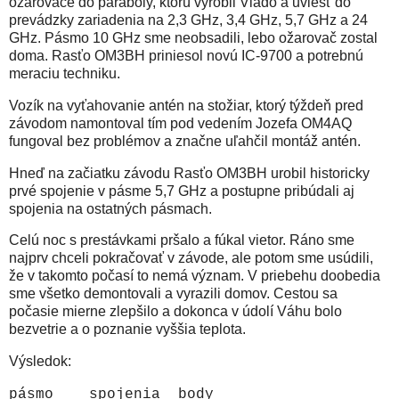
ožarovače do paraboly, ktorú vyrobil Vlado a uviesť do
prevádzky zariadenia na 2,3 GHz, 3,4 GHz, 5,7 GHz a 24
GHz. Pásmo 10 GHz sme neobsadili, lebo ožarovač zostal
doma. Rasťo OM3BH priniesol novú IC-9700 a potrebnú
meraciu techniku.
Vozík na vyťahovanie antén na stožiar, ktorý týždeň pred
závodom namontoval tím pod vedením Jozefa OM4AQ
fungoval bez problémov a značne uľahčil montáž antén.
Hneď na začiatku závodu Rasťo OM3BH urobil historicky
prvé spojenie v pásme 5,7 GHz a postupne pribúdali aj
spojenia na ostatných pásmach.
Celú noc s prestávkami pršalo a fúkal vietor. Ráno sme
najprv chceli pokračovať v závode, ale potom sme usúdili,
že v takomto počasí to nemá význam. V priebehu doobedia
sme všetko demontovali a vyrazili domov. Cestou sa
počasie mierne zlepšilo a dokonca v údolí Váhu bolo
bezvetrie a o poznanie vyššia teplota.
Výsledok:
pásmo spojenia body