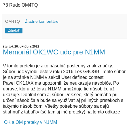
73 Rudo OM4TQ
OM4TQ
Žiadne komentáre:
Zdieľať
štvrtok 20. októbra 2022
Memoriál OK1WC udc pre N1MM
V tomto preteku je ako násobič posledný znak značky.
Súbor udc vyrobil ešte v roku 2016 Les G4OGB. Tento súbor
je na stránke N1MM v sekcii User defined contest.
Pavel OK1JAX ma upozornil, že neukazuje násobiče. Po
úprave, ktorú už teraz N1MM umožňuje tie násobiče už
ukazuje. Doplnil som aj súbor Dok.sec, ktorý pomáha pri
určení násobiča a bude sa využívať aj pri iných pretekoch s
takýmto násobičom. Všetky potrebne súbory sa dajú
stiahnuť z tabuľky (sú tam aj iné preteky) na tomto odkaze
OK a OM preteky v N1MM