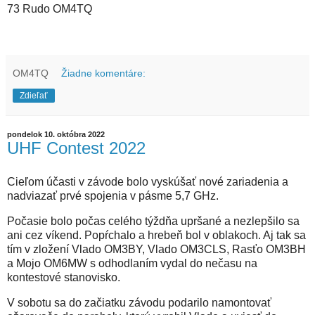
73 Rudo OM4TQ
OM4TQ
Žiadne komentáre:
Zdieľať
pondelok 10. októbra 2022
UHF Contest 2022
Cieľom účasti v závode bolo vyskúšať nové zariadenia a
nadviazať prvé spojenia v pásme 5,7 GHz.
Počasie bolo počas celého týždňa upršané a nezlepšilo sa
ani cez víkend. Popŕchalo a hrebeň bol v oblakoch. Aj tak sa
tím v zložení Vlado OM3BY, Vlado OM3CLS, Rasťo OM3BH
a Mojo OM6MW s odhodlaním vydal do nečasu na
kontestové stanovisko.
V sobotu sa do začiatku závodu podarilo namontovať