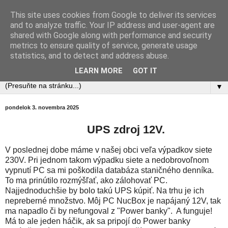
This site uses cookies from Google to deliver its services
OM4Q - Rádioklub Manín
and to analyze traffic. Your IP address and user-agent are
shared with Google along with performance and security
metrics to ensure quality of service, generate usage
OM3RRC, OM3ROM, OM3KNS, OM3RDX
statistics, and to detect and address abuse.
QTH: Považská Bystrica, Slovakia
LEARN MORE
GOT IT
▼
pondelok 3. novembra 2025
UPS zdroj 12V.
V poslednej dobe máme v našej obci veľa výpadkov siete
230V. Pri jednom takom výpadku siete a nedobrovoľnom
vypnutí PC sa mi poškodila databáza staničného denníka.
To ma prinútilo rozmýšľať, ako zálohovať PC.
Najjednoduchšie by bolo takú UPS kúpiť. Na trhu je ich
nepreberné množstvo. Môj PC NucBox je napájaný 12V, tak
ma napadlo či by nefungoval z "Power banky". A funguje!
Má to ale jeden háčik, ak sa pripojí do Power banky