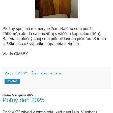
Plošný spoj má rozmery 5x2cm. Batériu som použil
2500mAh ale dá sa použiť aj s väčšou kapacitou (6Ah).
Batéria aj plošný spoj som prilepil tavnou pištoľou. S touto
UPSkou sa už výpadku napájania nebojím.
Vlado OM3BY
Vlado OM3BY
Žiadne komentáre:
Zdieľať
utorok 5. augusta 2025
Poľný deň 2025
Prvý VKV závod v tomto roku keď nepršalo. V sobotu