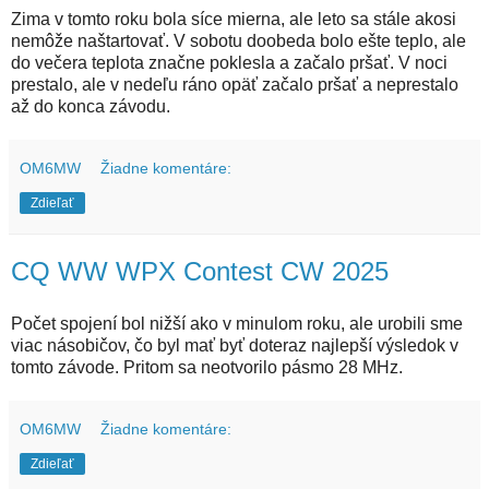
Zima v tomto roku bola síce mierna, ale leto sa stále akosi
nemôže naštartovať. V sobotu doobeda bolo ešte teplo, ale
do večera teplota značne poklesla a začalo pršať. V noci
prestalo, ale v nedeľu ráno opäť začalo pršať a neprestalo
až do konca závodu.
OM6MW
Žiadne komentáre:
Zdieľať
CQ WW WPX Contest CW 2025
Počet spojení bol nižší ako v minulom roku, ale urobili sme
viac násobičov, čo byl mať byť doteraz najlepší výsledok v
tomto závode. Pritom sa neotvorilo pásmo 28 MHz.
OM6MW
Žiadne komentáre:
Zdieľať