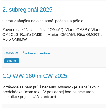
2. subregionál 2025
Oproti vlaňajšku bolo chladné počasie a pršalo.
Závodu sa zúčastnili: Jozef OM4AQ, Vlado OM3BY, Vlado
OM3CLS, Rasťo OM3BH, Marian OM6AMI, Rišo OM6RT a
Mojo OM6MW
OM6MW
Žiadne komentáre:
Zdieľať
CQ WW 160 m CW 2025
V závode sa nám príliš nedarilo, výsledok je slabší ako v
predchádzajúcom roku. V poslednej hodine sme urobili
niekoľko spojení s JA stanicami.