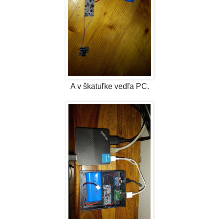
A v škatuľke vedľa PC.