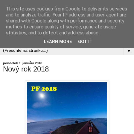
This site uses cookies from Google to deliver its services
OM4Q - Rádioklub Manín
and to analyze traffic. Your IP address and user-agent are
shared with Google along with performance and security
metrics to ensure quality of service, generate usage
OM3RRC, OM3ROM, OM3KNS, OM3RDX
statistics, and to detect and address abuse.
QTH: Považská Bystrica, Slovakia
LEARN MORE
GOT IT
▼
pondelok 1. januára 2018
Nový rok 2018