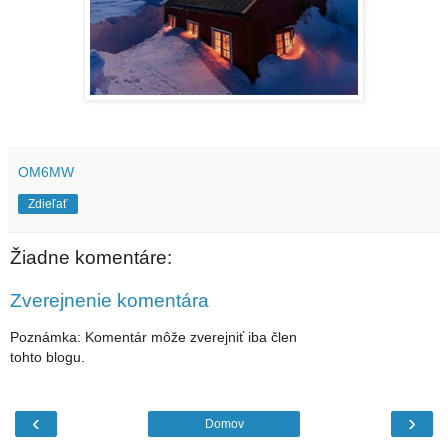
OM6MW
Zdieľať
Žiadne komentáre:
Zverejnenie komentára
Poznámka: Komentár môže zverejniť iba člen
tohto blogu.
‹
›
Domov