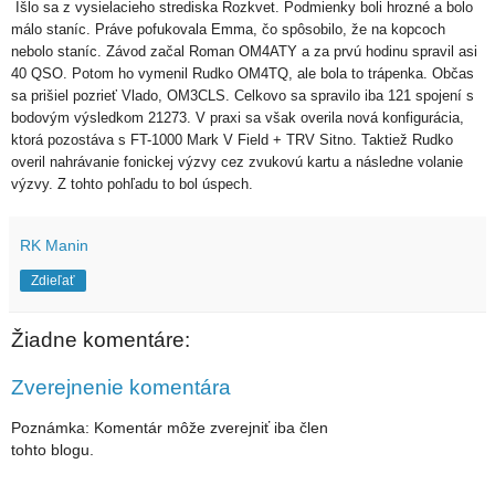
Išlo sa z vysielacieho strediska Rozkvet. Podmienky boli hrozné a bolo
málo staníc. Práve pofukovala Emma, čo spôsobilo, že na kopcoch
nebolo staníc. Závod začal Roman OM4ATY a za prvú hodinu spravil asi
40 QSO. Potom ho vymenil Rudko OM4TQ, ale bola to trápenka. Občas
sa prišiel pozrieť Vlado, OM3CLS. Celkovo sa spravilo iba 121 spojení s
bodovým výsledkom 21273. V praxi sa však overila nová konfigurácia,
ktorá pozostáva s FT-1000 Mark V Field + TRV Sitno. Taktiež Rudko
overil nahrávanie fonickej výzvy cez zvukovú kartu a následne volanie
výzvy. Z tohto pohľadu to bol úspech.
RK Manin
Zdieľať
Žiadne komentáre:
Zverejnenie komentára
Poznámka: Komentár môže zverejniť iba člen
tohto blogu.